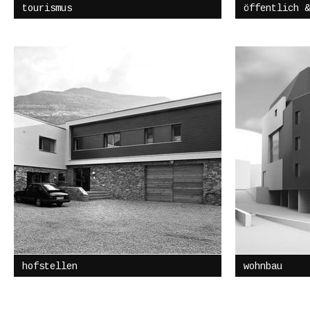
tourismus
öffentlich &
hofstellen
wohnbau