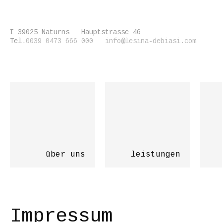
I 39025
Naturns
Hauptstrasse 46
Tel.
0039 0473 666 000
info@lesina-debiasi.com
über uns
leistungen
Impressum