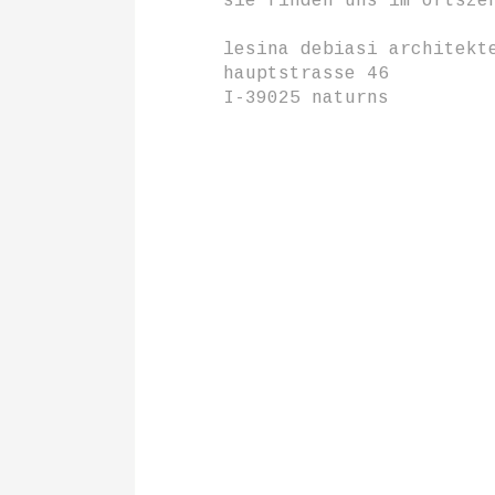
sie finden uns im ortsze
lesina debiasi architekt
hauptstrasse 46
I-39025 naturns