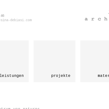
 46
esina-debiasi.com
leistungen
projekte
mate