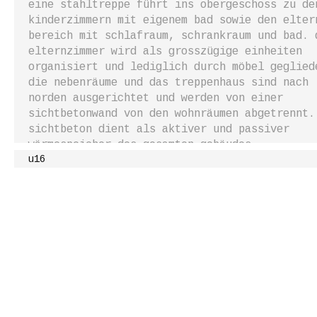
eine stahltreppe führt ins obergeschoss zu de
kinderzimmern mit eigenem bad sowie den elter
bereich mit schlafraum, schrankraum und bad. 
elternzimmer wird als grosszügige einheiten
organisiert und lediglich durch möbel geglied
die nebenräume und das treppenhaus sind nach
norden ausgerichtet und werden von einer
sichtbetonwand von den wohnräumen abgetrennt.
sichtbeton dient als aktiver und passiver
wärmespeicher des gesamten gebäudes.
u16
foto: christoph kraneburg