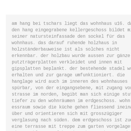
am hang bei tschars liegt das wohnhaus u16. d
den hang eingegrabene kellergeschoss bildet m
seiner natursteinfassade den sockel für das
wohnhaus. das darauf ruhende holzhaus in
holzständerbauweise ist als solches nicht
erkennbar. der holzbau wurde aussen zur gänze
putzträgerplatten verkleidet und innen mit
gipsplatten beplankt. der bestehende stadel w
erhalten und zur garage umfunktioniert. die
hanglage wird auch im inneren des wohnhauses
spürbar, von der eingangsebene, mit zugang vo
strasse im norden, begibt man sich einige stu
tiefer zu den wohnräumen im erdgeschoss. wohn
essraum sowie die küche gehen fliessend inein
über und orientieren sich mit grosszügiger
verglasung nach süden. dem erdgeschoss ist zu
eine terrasse mit treppe zum garten vorgelage